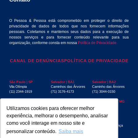
O Pessoa & Pessoa está comprometido em proteger o direito de
privacidade de dados de todos que nos fornecem informações
pessoais. Coletamos e mantemos seus dados para a execução de
nossos serviços e para fornecer conteúdo relevante para sua
organização, conforme consta em nossa
Política de Privacidade.
CANAL DE DENÚNCIAS
POLÍTICA DE PRIVACIDADE
São Paulo | SP
Salvador | BA1
Salvador | BA2
Vila Olímpia
Caminhos das Árvores
Caminho das Árvores
(11) 2344-1919
(71) 3176-4173
(71) 3044-0150
Rio de Janeiro | RJ
Recife | PE
Belo Horizonte | MG
Centro
Boa Viagem
Funcionários
Utilizamos cookies para oferecer melhor
(21) 3553-4040
(81) 3032-4880
(31) 3267-6397
experiência, melhorar o desempenho, analisar
Aracaju | SE
Manaus | AM
São Luís | MA
como você interage em nosso site e
Jardins
(92) 3085-4439
Jardim Renascença
(79) 3217-7230
personalizar conteúdo.
Saiba mais