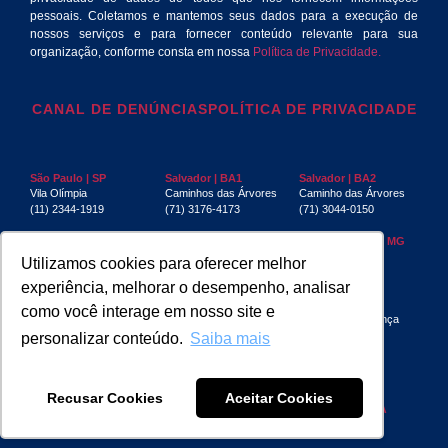
pessoais. Coletamos e mantemos seus dados para a execução de
nossos serviços e para fornecer conteúdo relevante para sua
organização, conforme consta em nossa
Política de Privacidade.
CANAL DE DENÚNCIAS
POLÍTICA DE PRIVACIDADE
São Paulo | SP
Salvador | BA1
Salvador | BA2
Vila Olímpia
Caminhos das Árvores
Caminho das Árvores
(11) 2344-1919
(71) 3176-4173
(71) 3044-0150
Rio de Janeiro | RJ
Recife | PE
Belo Horizonte | MG
Centro
Boa Viagem
Funcionários
Utilizamos cookies para oferecer melhor
(21) 3553-4040
(81) 3032-4880
(31) 3267-6397
experiência, melhorar o desempenho, analisar
Aracaju | SE
Manaus | AM
São Luís | MA
como você interage em nosso site e
Jardins
(92) 3085-4439
Jardim Renascença
(79) 3217-7230
personalizar conteúdo.
Saiba mais
Recusar Cookies
Aceitar Cookies
DESIGN BY
COLOSSEO
| CODE BY
SWP MIDIA