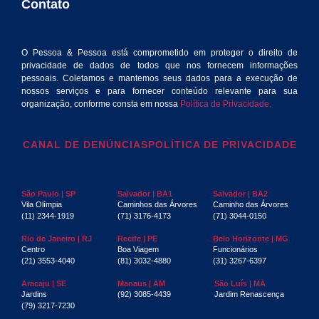
Contato
O Pessoa & Pessoa está comprometido em proteger o direito de
privacidade de dados de todos que nos fornecem informações
pessoais. Coletamos e mantemos seus dados para a execução de
nossos serviços e para fornecer conteúdo relevante para sua
organização, conforme consta em nossa
Política de Privacidade.
CANAL DE DENÚNCIAS
POLÍTICA DE PRIVACIDADE
São Paulo | SP
Salvador | BA1
Salvador | BA2
Vila Olímpia
Caminhos das Árvores
Caminho das Árvores
(11) 2344-1919
(71) 3176-4173
(71) 3044-0150
Rio de Janeiro | RJ
Recife | PE
Belo Horizonte | MG
Centro
Boa Viagem
Funcionários
(21) 3553-4040
(81) 3032-4880
(31) 3267-6397
Aracaju | SE
Manaus | AM
São Luís | MA
Jardins
(92) 3085-4439
Jardim Renascença
(79) 3217-7230