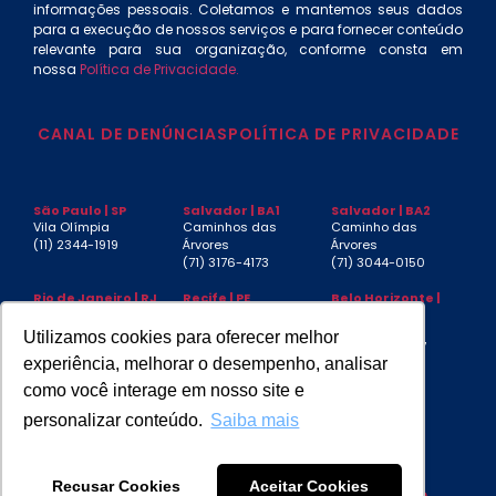
informações pessoais. Coletamos e mantemos seus dados
para a execução de nossos serviços e para fornecer conteúdo
relevante para sua organização, conforme consta em
nossa
Política de Privacidade.
CANAL DE DENÚNCIAS
POLÍTICA DE PRIVACIDADE
São Paulo | SP
Salvador | BA1
Salvador | BA2
Vila Olímpia
Caminhos das
Caminho das
(11) 2344-1919
Árvores
Árvores
(71) 3176-4173
(71) 3044-0150
Rio de Janeiro | RJ
Recife | PE
Belo Horizonte |
MG
Centro
Boa Viagem
Funcionários
(21) 3553-4040
(81) 3032-4880
Utilizamos cookies para oferecer melhor
(31) 3267-6397
experiência, melhorar o desempenho, analisar
Aracaju | SE
Manaus | AM
São Luís | MA
como você interage em nosso site e
Jardins
(92) 3085-4439
Jardim
(79) 3217-7230
Renascença
personalizar conteúdo.
Saiba mais
Recusar Cookies
Aceitar Cookies