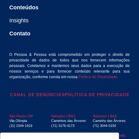
Conteúdos
Insights
Contato
O Pessoa & Pessoa está comprometido em proteger o direito de
privacidade de dados de todos que nos fornecem informações
pessoais. Coletamos e mantemos seus dados para a execução de
nossos serviços e para fornecer conteúdo relevante para sua
organização, conforme consta em nossa
Política de Privacidade.
CANAL DE DENÚNCIAS
POLÍTICA DE PRIVACIDADE
São Paulo | SP
Salvador | BA1
Salvador | BA2
Vila Olímpia
Caminhos das Árvores
Caminho das Árvores
(11) 2344-1919
(71) 3176-4173
(71) 3044-0150
Rio de Janeiro | RJ
Recife | PE
Belo Horizonte | MG