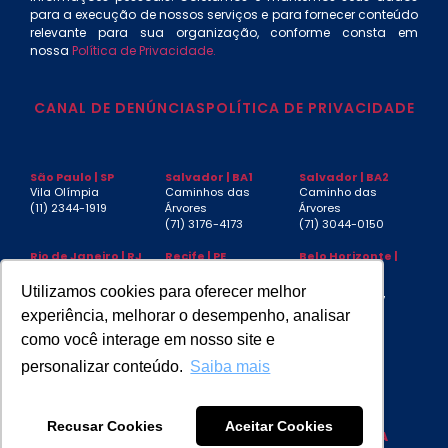
para a execução de nossos serviços e para fornecer conteúdo
relevante para sua organização, conforme consta em
nossa
Política de Privacidade.
CANAL DE DENÚNCIAS
POLÍTICA DE PRIVACIDADE
São Paulo | SP
Salvador | BA1
Salvador | BA2
Vila Olímpia
Caminhos das
Caminho das
(11) 2344-1919
Árvores
Árvores
(71) 3176-4173
(71) 3044-0150
Rio de Janeiro | RJ
Recife | PE
Belo Horizonte |
MG
Centro
Boa Viagem
Funcionários
(21) 3553-4040
(81) 3032-4880
Utilizamos cookies para oferecer melhor
(31) 3267-6397
experiência, melhorar o desempenho, analisar
Aracaju | SE
Manaus | AM
São Luís | MA
como você interage em nosso site e
Jardins
(92) 3085-4439
Jardim
(79) 3217-7230
Renascença
personalizar conteúdo.
Saiba mais
Recusar Cookies
Aceitar Cookies
DESIGN BY
COLOSSEO
| CODE BY
SWP MIDIA