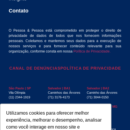
Contato
O Pessoa & Pessoa está comprometido em proteger o direito de
privacidade de dados de todos que nos fornecem informações
pessoais. Coletamos e mantemos seus dados para a execução de
nossos serviços e para fornecer conteúdo relevante para sua
organização, conforme consta em nossa
Política de Privacidade.
CANAL DE DENÚNCIAS
POLÍTICA DE PRIVACIDADE
São Paulo | SP
Salvador | BA1
Salvador | BA2
Vila Olímpia
Caminhos das Árvores
Caminho das Árvores
(11) 2344-1919
(71) 3176-4173
(71) 3044-0150
Rio de Janeiro | RJ
Recife | PE
Belo Horizonte | MG
Centro
Boa Viagem
Funcionários
Utilizamos cookies para oferecer melhor
(21) 3553-4040
(81) 3032-4880
(31) 3267-6397
experiência, melhorar o desempenho, analisar
Aracaju | SE
Manaus | AM
São Luís | MA
como você interage em nosso site e
Jardins
(92) 3085-4439
Jardim Renascença