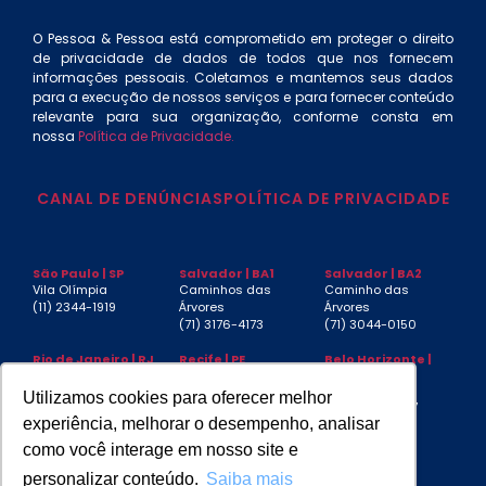
O Pessoa & Pessoa está comprometido em proteger o direito
de privacidade de dados de todos que nos fornecem
informações pessoais. Coletamos e mantemos seus dados
para a execução de nossos serviços e para fornecer conteúdo
relevante para sua organização, conforme consta em
nossa
Política de Privacidade.
CANAL DE DENÚNCIAS
POLÍTICA DE PRIVACIDADE
São Paulo | SP
Salvador | BA1
Salvador | BA2
Vila Olímpia
Caminhos das
Caminho das
(11) 2344-1919
Árvores
Árvores
(71) 3176-4173
(71) 3044-0150
Rio de Janeiro | RJ
Recife | PE
Belo Horizonte |
MG
Centro
Boa Viagem
Funcionários
(21) 3553-4040
(81) 3032-4880
Utilizamos cookies para oferecer melhor
(31) 3267-6397
experiência, melhorar o desempenho, analisar
Aracaju | SE
Manaus | AM
São Luís | MA
como você interage em nosso site e
Jardins
(92) 3085-4439
Jardim
(79) 3217-7230
Renascença
personalizar conteúdo.
Saiba mais