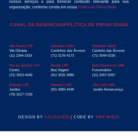
nossos serviços e para fornecer conteúdo relevante para sua
organização, conforme consta em nossa
Política de Privacidade.
CANAL DE DENÚNCIAS
POLÍTICA DE PRIVACIDADE
São Paulo | SP
Salvador | BA1
Salvador | BA2
Vila Olímpia
Caminhos das Árvores
Caminho das Árvores
(11) 2344-1919
(71) 3176-4173
(71) 3044-0150
Rio de Janeiro | RJ
Recife | PE
Belo Horizonte | MG
Centro
Boa Viagem
Funcionários
(21) 3553-4040
(81) 3032-4880
(31) 3267-6397
Aracaju | SE
Manaus | AM
São Luís | MA
Jardins
(92) 3085-4439
Jardim Renascença
(79) 3217-7230
DESIGN BY
COLOSSEO
| CODE BY
SWP MIDIA