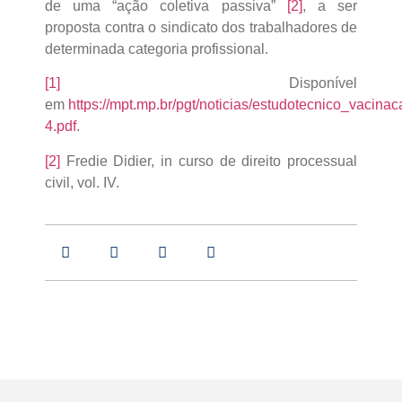
de uma “ação coletiva passiva”
[2]
, a ser
proposta contra o sindicato dos trabalhadores de
determinada categoria profissional.
[1]
Disponível
em
https://mpt.mp.br/pgt/noticias/estudotecnico_vacina
4.pdf
.
[2]
Fredie Didier, in curso de direito processual
civil, vol. IV.