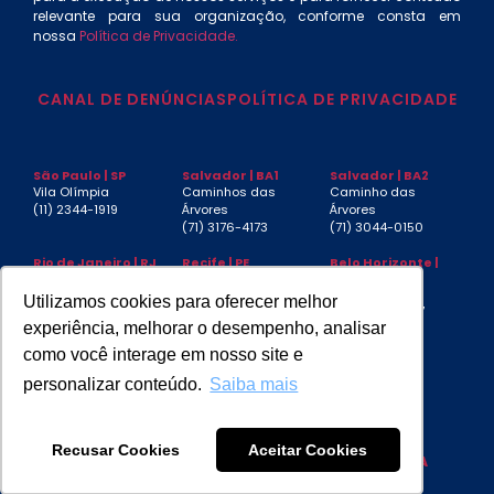
relevante para sua organização, conforme consta em
nossa
Política de Privacidade.
CANAL DE DENÚNCIAS
POLÍTICA DE PRIVACIDADE
São Paulo | SP
Salvador | BA1
Salvador | BA2
Vila Olímpia
Caminhos das
Caminho das
(11) 2344-1919
Árvores
Árvores
(71) 3176-4173
(71) 3044-0150
Rio de Janeiro | RJ
Recife | PE
Belo Horizonte |
MG
Centro
Boa Viagem
Funcionários
(21) 3553-4040
(81) 3032-4880
Utilizamos cookies para oferecer melhor
(31) 3267-6397
experiência, melhorar o desempenho, analisar
Aracaju | SE
Manaus | AM
São Luís | MA
como você interage em nosso site e
Jardins
(92) 3085-4439
Jardim
(79) 3217-7230
Renascença
personalizar conteúdo.
Saiba mais
Recusar Cookies
Aceitar Cookies
DESIGN BY
COLOSSEO
| CODE BY
SWP MIDIA