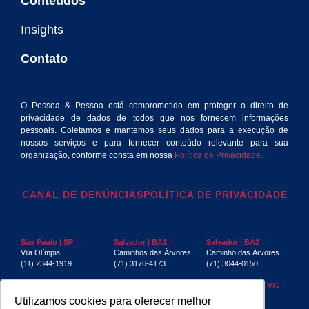
Conteúdos
Insights
Contato
O Pessoa & Pessoa está comprometido em proteger o direito de
privacidade de dados de todos que nos fornecem informações
pessoais. Coletamos e mantemos seus dados para a execução de
nossos serviços e para fornecer conteúdo relevante para sua
organização, conforme consta em nossa
Política de Privacidade.
CANAL DE DENÚNCIAS
POLÍTICA DE PRIVACIDADE
São Paulo | SP
Salvador | BA1
Salvador | BA2
Vila Olímpia
Caminhos das Árvores
Caminho das Árvores
(11) 2344-1919
(71) 3176-4173
(71) 3044-0150
Rio de Janeiro | RJ
Recife | PE
Belo Horizonte | MG
Centro
Boa Viagem
Funcionários
Utilizamos cookies para oferecer melhor
(21) 3553-4040
(81) 3032-4880
(31) 3267-6397