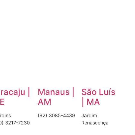
racaju |
Manaus |
São Luís
E
AM
| MA
rdins
(92) 3085-4439
Jardim
9) 3217-7230
Renascença