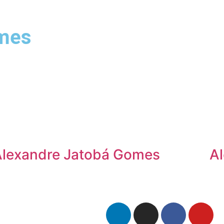
omes
Alexandre Jatobá Gomes
Al