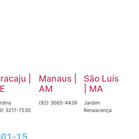
racaju |
Manaus |
São Luís
E
AM
| MA
rdins
(92) 3085-4439
Jardim
9) 3217-7230
Renascença
001-15