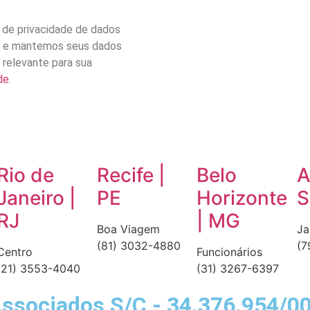
 de privacidade de dados
s e mantemos seus dados
 relevante para sua
de
.
Rio de
Recife |
Belo
A
Janeiro |
PE
Horizonte
S
RJ
| MG
Boa Viagem
Ja
(81) 3032-4880
(7
Centro
Funcionários
(21) 3553-4040
(31) 3267-6397
ssociados S/C - 34.376.954/0