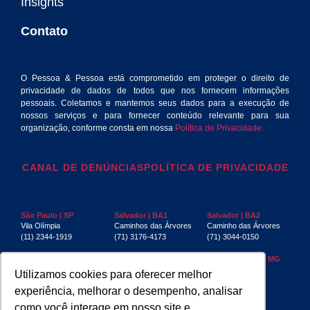
Insights
Contato
O Pessoa & Pessoa está comprometido em proteger o direito de
privacidade de dados de todos que nos fornecem informações
pessoais. Coletamos e mantemos seus dados para a execução de
nossos serviços e para fornecer conteúdo relevante para sua
organização, conforme consta em nossa
Política de Privacidade.
CANAL DE DENÚNCIAS
POLÍTICA DE PRIVACIDADE
São Paulo | SP
Salvador | BA1
Salvador | BA2
Vila Olímpia
Caminhos das Árvores
Caminho das Árvores
(11) 2344-1919
(71) 3176-4173
(71) 3044-0150
Rio de Janeiro | RJ
Recife | PE
Belo Horizonte | MG
Centro
Boa Viagem
Funcionários
Utilizamos cookies para oferecer melhor
(21) 3553-4040
(81) 3032-4880
(31) 3267-6397
experiência, melhorar o desempenho, analisar
Aracaju | SE
Manaus | AM
São Luís | MA
como você interage em nosso site e