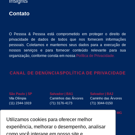
Insights
Contato
O Pessoa & Pessoa está comprometido em proteger o direito de
privacidade de dados de todos que nos fornecem informações
pessoais. Coletamos e mantemos seus dados para a execução de
nossos serviços e para fornecer conteúdo relevante para sua
organização, conforme consta em nossa
Política de Privacidade.
CANAL DE DENÚNCIAS
POLÍTICA DE PRIVACIDADE
São Paulo | SP
Salvador | BA1
Salvador | BA2
Vila Olímpia
Caminhos das Árvores
Caminho das Árvores
(11) 2344-1919
(71) 3176-4173
(71) 3044-0150
Rio de Janeiro | RJ
Recife | PE
Belo Horizonte | MG
Centro
Boa Viagem
Funcionários
Utilizamos cookies para oferecer melhor
(21) 3553-4040
(81) 3032-4880
(31) 3267-6397
experiência, melhorar o desempenho, analisar
Aracaju | SE
Manaus | AM
São Luís | MA
como você interage em nosso site e