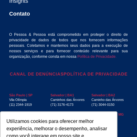
Insights
Contato
O Pessoa & Pessoa está comprometido em proteger o direito de
privacidade de dados de todos que nos fornecem informações
pessoais. Coletamos e mantemos seus dados para a execução de
nossos serviços e para fornecer conteúdo relevante para sua
organização, conforme consta em nossa
Política de Privacidade.
CANAL DE DENÚNCIAS
POLÍTICA DE PRIVACIDADE
São Paulo | SP
Salvador | BA1
Salvador | BA2
Vila Olímpia
Caminhos das Árvores
Caminho das Árvores
(11) 2344-1919
(71) 3176-4173
(71) 3044-0150
Rio de Janeiro | RJ
Recife | PE
Belo Horizonte | MG
Centro
Boa Viagem
Funcionários
Utilizamos cookies para oferecer melhor
(21) 3553-4040
(81) 3032-4880
(31) 3267-6397
experiência, melhorar o desempenho, analisar
Aracaju | SE
Manaus | AM
São Luís | MA
como você interage em nosso site e