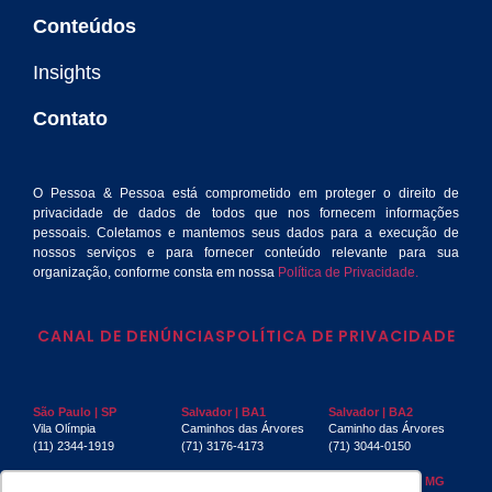
Conteúdos
Insights
Contato
O Pessoa & Pessoa está comprometido em proteger o direito de
privacidade de dados de todos que nos fornecem informações
pessoais. Coletamos e mantemos seus dados para a execução de
nossos serviços e para fornecer conteúdo relevante para sua
organização, conforme consta em nossa
Política de Privacidade.
CANAL DE DENÚNCIAS
POLÍTICA DE PRIVACIDADE
São Paulo | SP
Salvador | BA1
Salvador | BA2
Vila Olímpia
Caminhos das Árvores
Caminho das Árvores
(11) 2344-1919
(71) 3176-4173
(71) 3044-0150
Rio de Janeiro | RJ
Recife | PE
Belo Horizonte | MG