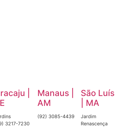
racaju |
Manaus |
São Luís
E
AM
| MA
rdins
(92) 3085-4439
Jardim
9) 3217-7230
Renascença