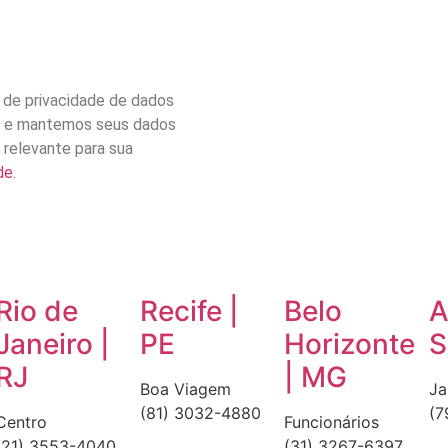
 de privacidade de dados
s e mantemos seus dados
 relevante para sua
de
.
Rio de
Recife |
Belo
A
Janeiro |
PE
Horizonte
S
RJ
| MG
Boa Viagem
Ja
(81) 3032-4880
(7
Centro
Funcionários
(21) 3553-4040
(31) 3267-6397