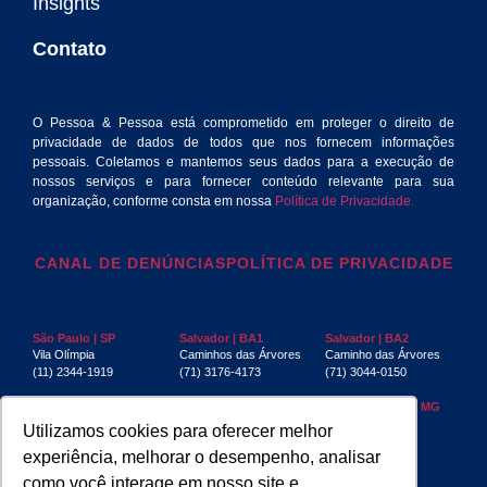
Insights
Contato
O Pessoa & Pessoa está comprometido em proteger o direito de
privacidade de dados de todos que nos fornecem informações
pessoais. Coletamos e mantemos seus dados para a execução de
nossos serviços e para fornecer conteúdo relevante para sua
organização, conforme consta em nossa
Política de Privacidade.
CANAL DE DENÚNCIAS
POLÍTICA DE PRIVACIDADE
São Paulo | SP
Salvador | BA1
Salvador | BA2
Vila Olímpia
Caminhos das Árvores
Caminho das Árvores
(11) 2344-1919
(71) 3176-4173
(71) 3044-0150
Rio de Janeiro | RJ
Recife | PE
Belo Horizonte | MG
Centro
Boa Viagem
Funcionários
Utilizamos cookies para oferecer melhor
(21) 3553-4040
(81) 3032-4880
(31) 3267-6397
experiência, melhorar o desempenho, analisar
Aracaju | SE
Manaus | AM
São Luís | MA
como você interage em nosso site e