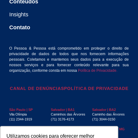
Conteúdos
Insights
Contato
O Pessoa & Pessoa está comprometido em proteger o direito de
privacidade de dados de todos que nos fornecem informações
pessoais. Coletamos e mantemos seus dados para a execução de
nossos serviços e para fornecer conteúdo relevante para sua
organização, conforme consta em nossa
Política de Privacidade.
CANAL DE DENÚNCIAS
POLÍTICA DE PRIVACIDADE
São Paulo | SP
Salvador | BA1
Salvador | BA2
Vila Olímpia
Caminhos das Árvores
Caminho das Árvores
(11) 2344-1919
(71) 3176-4173
(71) 3044-0150
Rio de Janeiro | RJ
Recife | PE
Belo Horizonte | MG
Centro
Boa Viagem
Funcionários
Utilizamos cookies para oferecer melhor