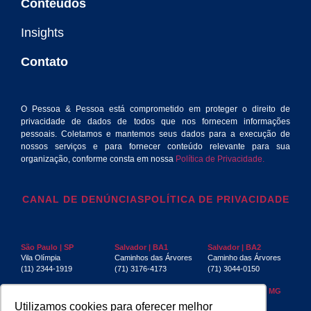
Conteúdos
Insights
Contato
O Pessoa & Pessoa está comprometido em proteger o direito de
privacidade de dados de todos que nos fornecem informações
pessoais. Coletamos e mantemos seus dados para a execução de
nossos serviços e para fornecer conteúdo relevante para sua
organização, conforme consta em nossa
Política de Privacidade.
CANAL DE DENÚNCIAS
POLÍTICA DE PRIVACIDADE
São Paulo | SP
Salvador | BA1
Salvador | BA2
Vila Olímpia
Caminhos das Árvores
Caminho das Árvores
(11) 2344-1919
(71) 3176-4173
(71) 3044-0150
Rio de Janeiro | RJ
Recife | PE
Belo Horizonte | MG
Centro
Boa Viagem
Funcionários
Utilizamos cookies para oferecer melhor