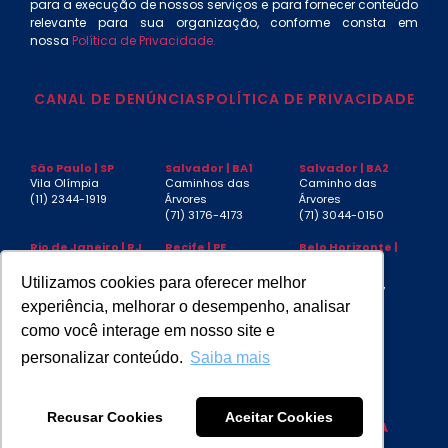
para a execução de nossos serviços e para fornecer conteúdo
relevante para sua organização, conforme consta em
nossa
Política de Privacidade.
CANAL DE DENÚNCIAS
POLÍTICA DE PRIVACIDADE
São Paulo | SP
Salvador | BA1
Salvador | BA2
Vila Olímpia
Caminhos das
Caminho das
(11) 2344-1919
Árvores
Árvores
(71) 3176-4173
(71) 3044-0150
Rio de Janeiro | RJ
Recife | PE
Belo Horizonte |
MG
Centro
Boa Viagem
Funcionários
(21) 3553-4040
(81) 3032-4880
Utilizamos cookies para oferecer melhor
(31) 3267-6397
experiência, melhorar o desempenho, analisar
Aracaju | SE
Manaus | AM
São Luís | MA
como você interage em nosso site e
Jardins
(92) 3085-4439
Jardim
(79) 3217-7230
Renascença
personalizar conteúdo.
Saiba mais
Recusar Cookies
Aceitar Cookies
DESIGN BY
COLOSSEO
| CODE BY
SWP MIDIA