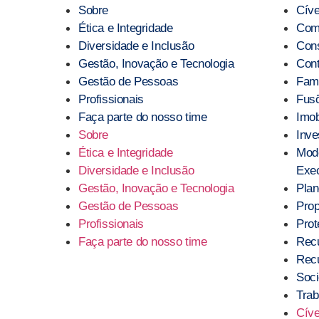
Sobre
Cíve
Ética e Integridade
Comp
Diversidade e Inclusão
Con
Gestão, Inovação e Tecnologia
Cont
Gestão de Pessoas
Famí
Profissionais
Fusõ
Faça parte do nosso time
Imob
Sobre
Inve
Ética e Integridade
Mod
Diversidade e Inclusão
Exec
Gestão, Inovação e Tecnologia
Plan
Gestão de Pessoas
Prop
Profissionais
Pro
Faça parte do nosso time
Recu
Recu
Soci
Trab
Cíve