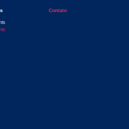
s
Contato
hts
hts