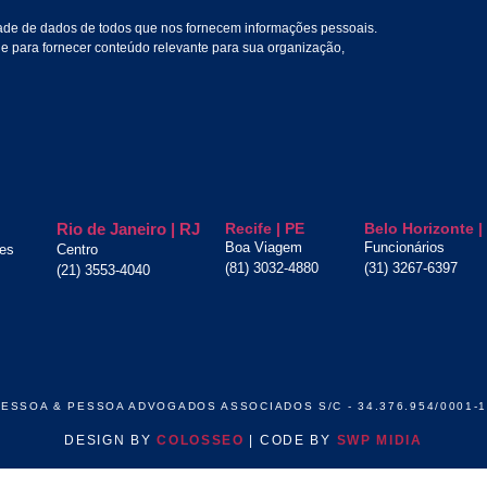
dade de dados de todos que nos fornecem informações pessoais.
 para fornecer conteúdo relevante para sua organização,
Rio de Janeiro | RJ
Recife | PE
Belo Horizonte 
Boa Viagem
Funcionários
es
Centro
(81) 3032-4880
(31) 3267-6397
(21) 3553-4040
ESSOA & PESSOA ADVOGADOS ASSOCIADOS S/C - 34.376.954/0001-
DESIGN BY
COLOSSEO
| CODE BY
SWP MIDIA